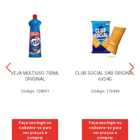
VEJA MULTIUSO 750ML
CLUB SOCIAL SAB ORIGINAL
ORIGINAL
6X24G
Código: 128651
Código: 176494
Faça seu login ou
Faça seu login ou
cadastre-se para
cadastre-se para
ver preços e
ver preços e
comprar
comprar