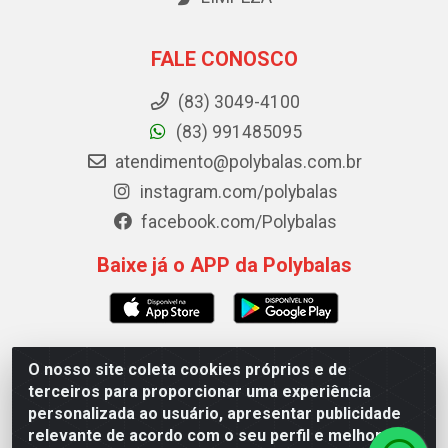
FALE CONOSCO
(83) 3049-4100
(83) 991485095
atendimento@polybalas.com.br
instagram.com/polybalas
facebook.com/Polybalas
Baixe já o APP da Polybalas
O nosso site coleta cookies próprios e de
Polybalas - Rua João Miguel de Souza, 173 Galpão B -
terceiros para proporcionar uma experiência
Ernesto Geisel, João Pessoa/PB - CEP 58.075-075 - CNPJ
personalizada ao usuário, apresentar publicidade
00.909.327/0002-61
relevante de acordo com o seu perfil e melhorar a