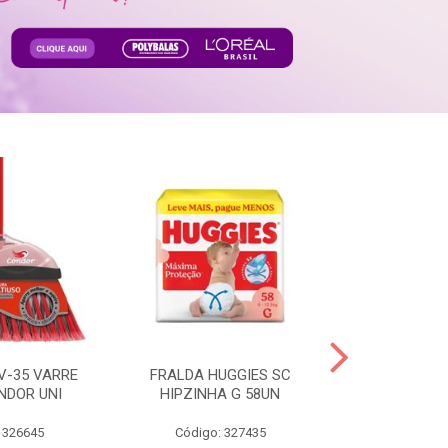
V-35 VARRE
FRALDA HUGGIES SC
H.BRASIL FC 
NDOR UNI
HIPZINHA G 58UN
 326645
Código: 327435
Código: