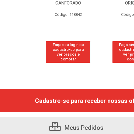
RESH
CANFORADO
ORI
go: 113
Código: 118842
Código
u login ou
Faça seu login ou
Faça seu
e-se para
cadastre-se para
cadastr
reços e
ver preços e
ver p
mprar
comprar
com
Cadastre-se para receber nossas of
Meus Pedidos