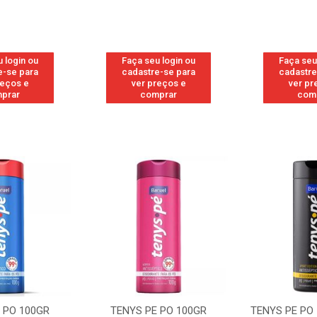
 login ou
Faça seu login ou
Faça seu
e-se para
cadastre-se para
cadastre
reços e
ver preços e
ver pr
prar
comprar
com
 PO 100GR
TENYS PE PO 100GR
TENYS PE PO