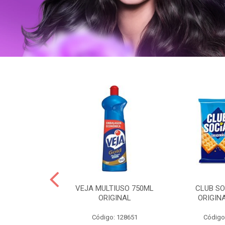
OLLON 50ML
VEJA MULTIUSO 750ML
CLUB SO
 HIALURONICO
ORIGINAL
ORIGIN
: 328158
Código: 128651
Código