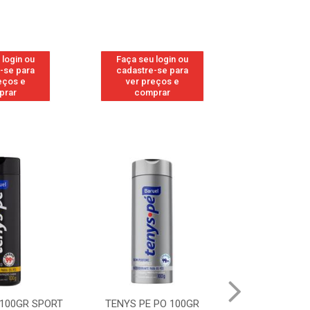
 login ou
Faça seu login ou
Faça seu 
-se para
cadastre-se para
cadastre
eços e
ver preços e
ver pr
prar
comprar
comp
 100GR SPORT
TENYS PE PO 100GR
TENYS PE PO 