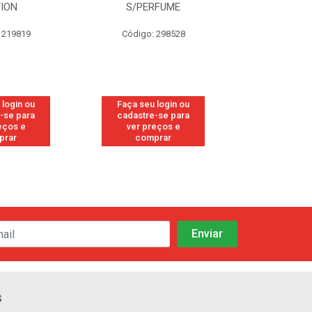
TION
S/PERFUME
FRE
 219819
Código: 298528
Código
 login ou
Faça seu login ou
Faça seu 
-se para
cadastre-se para
cadastre
eços e
ver preços e
ver pr
prar
comprar
comp
s