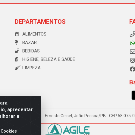
DEPARTAMENTOS
F
ALIMENTOS
BAZAR
BEBIDAS
HIGIENE, BELEZA E SAÚDE
LIMPEZA
Ba
para
io, apresentar
elhorar a
e Souza, 173 Galpão B - Ernesto Geisel, João Pessoa/PB - CEP 58.075
 Cookies