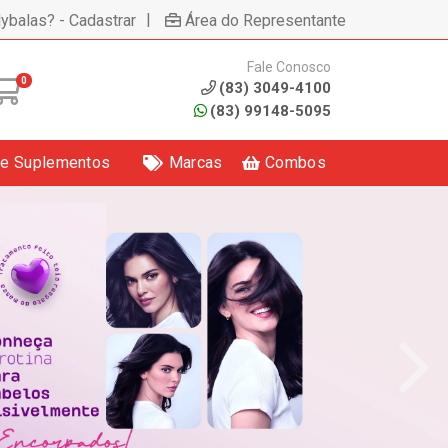
|
lybalas? - Cadastrar
Área do Representante
Fale Conosco
0
(83) 3049-4100
(83) 99148-5095
 e Suplementos
Marcas
Combos