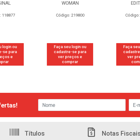
GINAL
WOMAN
EDI
: 118877
Código: 219800
Código:
 login ou
Faça seu login ou
Faça seu
e-se para
cadastre-se para
cadastre
reços e
ver preços e
ver pr
prar
comprar
com
ertas!
Títulos
Notas Fiscai