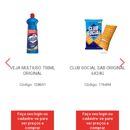
VEJA MULTIUSO 750ML
CLUB SOCIAL SAB ORIGINAL
ORIGINAL
6X24G
Código: 128651
Código: 176494
Faça seu login ou
Faça seu login ou
cadastre-se para
cadastre-se para
ver preços e
ver preços e
comprar
comprar