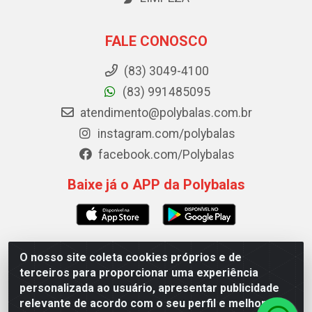
FALE CONOSCO
(83) 3049-4100
(83) 991485095
atendimento@polybalas.com.br
instagram.com/polybalas
facebook.com/Polybalas
Baixe já o APP da Polybalas
O nosso site coleta cookies próprios e de
Polybalas - Rua João Miguel de Souza, 173 Galpão B -
terceiros para proporcionar uma experiência
Ernesto Geisel, João Pessoa/PB - CEP 58.075-075 - CNPJ
personalizada ao usuário, apresentar publicidade
00.909.327/0002-61
relevante de acordo com o seu perfil e melhorar a