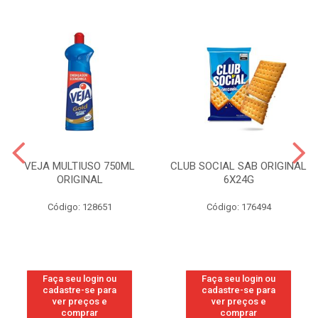
VEJA MULTIUSO 750ML
CLUB SOCIAL SAB ORIGINAL
ORIGINAL
6X24G
Código: 128651
Código: 176494
Faça seu login ou
Faça seu login ou
cadastre-se para
cadastre-se para
ver preços e
ver preços e
comprar
comprar