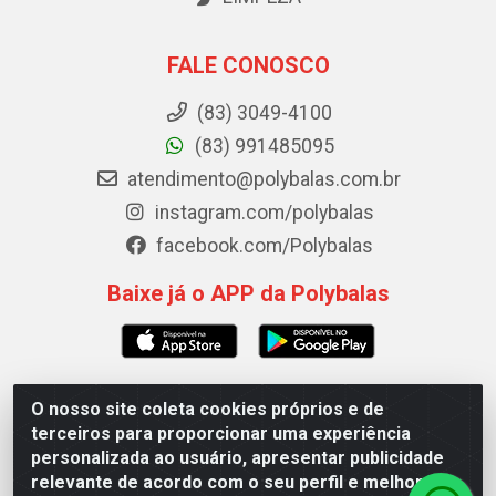
FALE CONOSCO
(83) 3049-4100
(83) 991485095
atendimento@polybalas.com.br
instagram.com/polybalas
facebook.com/Polybalas
Baixe já o APP da Polybalas
O nosso site coleta cookies próprios e de
Polybalas - Rua João Miguel de Souza, 173 Galpão B -
terceiros para proporcionar uma experiência
Ernesto Geisel, João Pessoa/PB - CEP 58.075-075 - CNPJ
personalizada ao usuário, apresentar publicidade
00.909.327/0002-61
relevante de acordo com o seu perfil e melhorar a