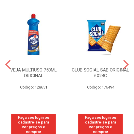
VEJA MULTIUSO 750ML
CLUB SOCIAL SAB ORIGINAL
ORIGINAL
6X24G
Código: 128651
Código: 176494
Faça seu login ou
Faça seu login ou
cadastre-se para
cadastre-se para
ver preços e
ver preços e
comprar
comprar