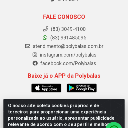
FALE CONOSCO
(83) 3049-4100
(83) 991485095
atendimento@polybalas.com.br
instagram.com/polybalas
facebook.com/Polybalas
Baixe já o APP da Polybalas
O nosso site coleta cookies próprios e de
Polybalas - Rua João Miguel de Souza, 173 Galpão B -
terceiros para proporcionar uma experiência
Ernesto Geisel, João Pessoa/PB - CEP 58.075-075 - CNPJ
personalizada ao usuário, apresentar publicidade
00.909.327/0002-61
relevante de acordo com o seu perfil e melhorar a