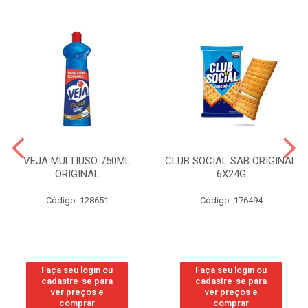
VEJA MULTIUSO 750ML
CLUB SOCIAL SAB ORIGINAL
ORIGINAL
6X24G
Código: 128651
Código: 176494
Faça seu login ou
Faça seu login ou
cadastre-se para
cadastre-se para
ver preços e
ver preços e
comprar
comprar