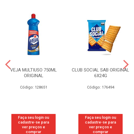
VEJA MULTIUSO 750ML
CLUB SOCIAL SAB ORIGINAL
ORIGINAL
6X24G
Código: 128651
Código: 176494
Faça seu login ou
Faça seu login ou
cadastre-se para
cadastre-se para
ver preços e
ver preços e
comprar
comprar