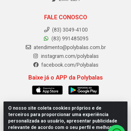
FALE CONOSCO
(83) 3049-4100
(83) 991485095
atendimento@polybalas.com.br
instagram.com/polybalas
facebook.com/Polybalas
Baixe já o APP da Polybalas
O nosso site coleta cookies próprios e de
Polybalas - Rua João Miguel de Souza, 173 Galpão B -
terceiros para proporcionar uma experiência
Ernesto Geisel, João Pessoa/PB - CEP 58.075-075 - CNPJ
personalizada ao usuário, apresentar publicidade
00.909.327/0002-61
relevante de acordo com o seu perfil e melhorar a