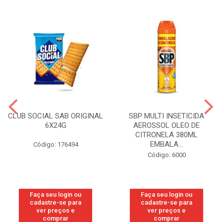
CLUB SOCIAL SAB ORIGINAL
SBP MULTI INSETICIDA
6X24G
AEROSSOL OLEO DE
CITRONELA 380ML
EMBALA...
Código: 176494
Código: 6000
Faça seu login ou
Faça seu login ou
cadastre-se para
cadastre-se para
ver preços e
ver preços e
comprar
comprar