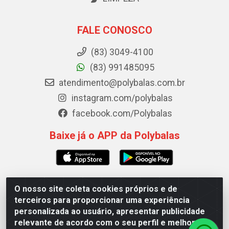
FALE CONOSCO
(83) 3049-4100
(83) 991485095
atendimento@polybalas.com.br
instagram.com/polybalas
facebook.com/Polybalas
Baixe já o APP da Polybalas
O nosso site coleta cookies próprios e de
Polybalas - Rua João Miguel de Souza, 173 Galpão B -
terceiros para proporcionar uma experiência
Ernesto Geisel, João Pessoa/PB - CEP 58.075-075 - CNPJ
personalizada ao usuário, apresentar publicidade
00.909.327/0002-61
relevante de acordo com o seu perfil e melhorar a