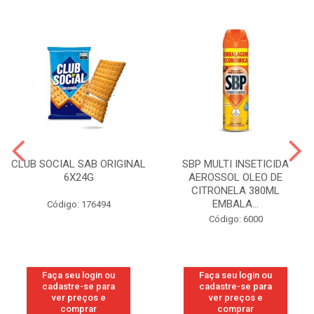
CLUB SOCIAL SAB ORIGINAL
SBP MULTI INSETICIDA
6X24G
AEROSSOL OLEO DE
CITRONELA 380ML
EMBALA...
Código: 176494
Código: 6000
Faça seu login ou
Faça seu login ou
cadastre-se para
cadastre-se para
ver preços e
ver preços e
comprar
comprar