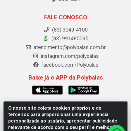
FALE CONOSCO
(83) 3049-4100
(83) 991485095
atendimento@polybalas.com.br
instagram.com/polybalas
facebook.com/Polybalas
Baixe já o APP da Polybalas
O nosso site coleta cookies próprios e de
Polybalas - Rua João Miguel de Souza, 173 Galpão B -
terceiros para proporcionar uma experiência
Ernesto Geisel, João Pessoa/PB - CEP 58.075-075 - CNPJ
personalizada ao usuário, apresentar publicidade
00.909.327/0002-61
relevante de acordo com o seu perfil e melhorar a