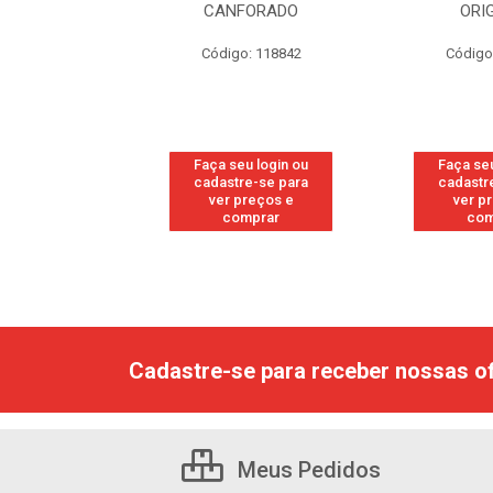
RESH
CANFORADO
ORI
go: 113
Código: 118842
Código
u login ou
Faça seu login ou
Faça seu
e-se para
cadastre-se para
cadastr
reços e
ver preços e
ver p
mprar
comprar
com
Cadastre-se para receber nossas of
Meus Pedidos