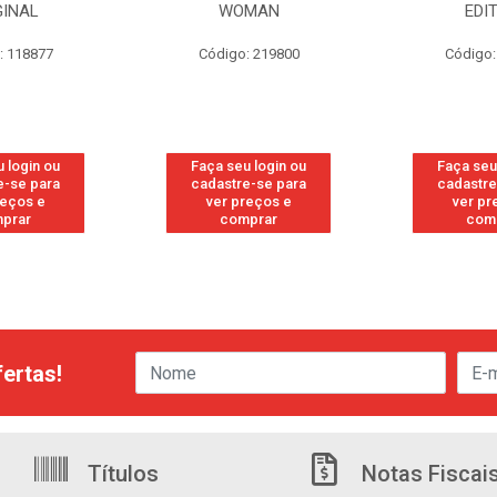
GINAL
WOMAN
EDI
: 118877
Código: 219800
Código:
 login ou
Faça seu login ou
Faça seu
e-se para
cadastre-se para
cadastre
reços e
ver preços e
ver pr
prar
comprar
com
ertas!
Títulos
Notas Fiscai