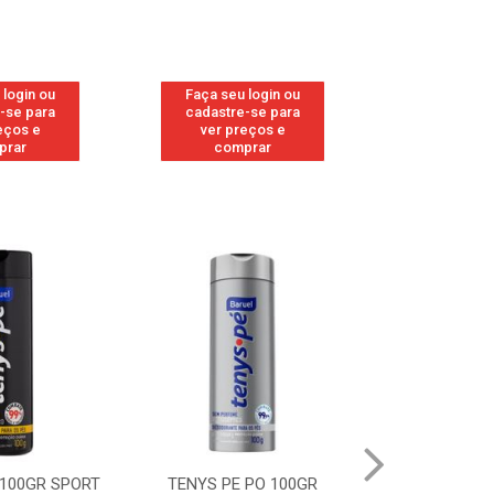
 login ou
Faça seu login ou
Faça seu 
-se para
cadastre-se para
cadastre
eços e
ver preços e
ver pr
prar
comprar
comp
 100GR SPORT
TENYS PE PO 100GR
TENYS PE PO 