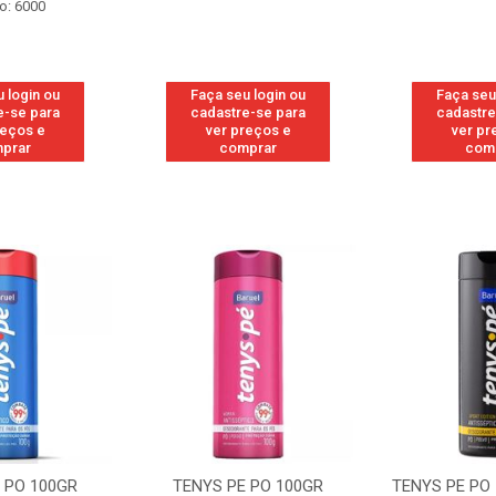
o: 6000
 login ou
Faça seu login ou
Faça seu
e-se para
cadastre-se para
cadastre
reços e
ver preços e
ver pr
prar
comprar
com
 PO 100GR
TENYS PE PO 100GR
TENYS PE PO