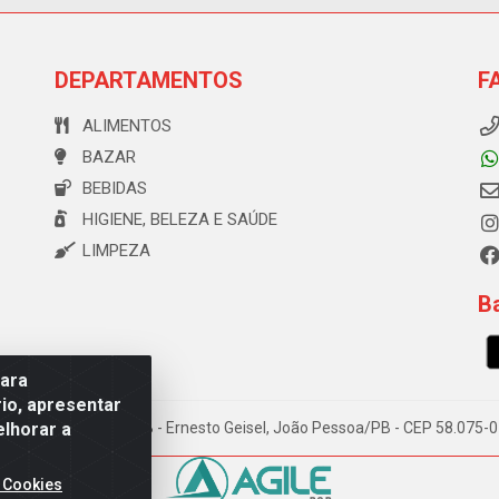
DEPARTAMENTOS
F
ALIMENTOS
BAZAR
BEBIDAS
HIGIENE, BELEZA E SAÚDE
LIMPEZA
Ba
para
io, apresentar
elhorar a
e Souza, 173 Galpão B - Ernesto Geisel, João Pessoa/PB - CEP 58.075
 Cookies