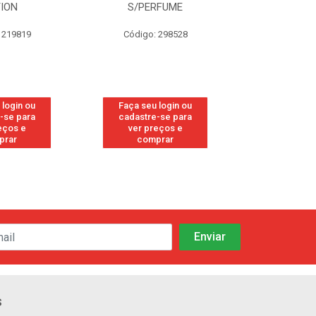
TION
S/PERFUME
FRE
 219819
Código: 298528
Código
 login ou
Faça seu login ou
Faça seu 
-se para
cadastre-se para
cadastre
eços e
ver preços e
ver pr
prar
comprar
comp
s