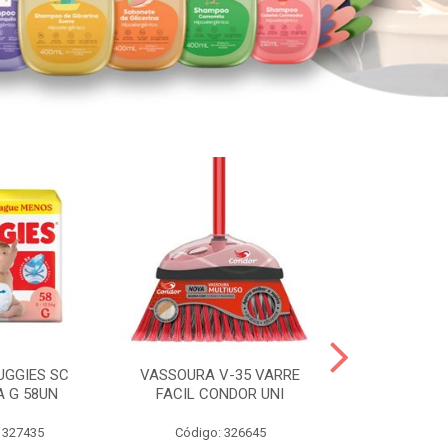
UGGIES SC
VASSOURA V-35 VARRE
TABLETE 80G
A G 58UN
FACIL CONDOR UNI
LEI
 327435
Código: 326645
Código: