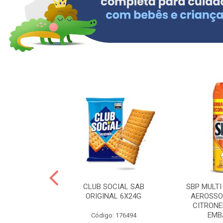
 BRASILID 80G
CLUB SOCIAL SAB
SBP MULTI
M LIMAO
ORIGINAL 6X24G
AEROSSO
CITRONE
EMBA
: 322465
Código: 176494