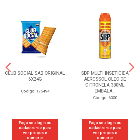
CLUB SOCIAL SAB ORIGINAL
SBP MULTI INSETICIDA
6X24G
AEROSSOL OLEO DE
CITRONELA 380ML
EMBALA...
Código: 176494
Código: 6000
Faça seu login ou
Faça seu login ou
cadastre-se para
cadastre-se para
ver preços e
ver preços e
comprar
comprar