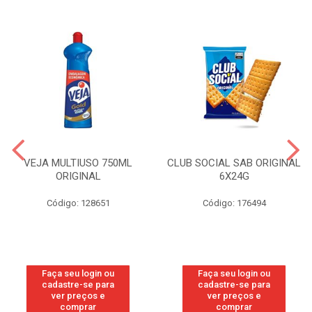
VEJA MULTIUSO 750ML
CLUB SOCIAL SAB ORIGINAL
ORIGINAL
6X24G
Código: 128651
Código: 176494
Faça seu login ou
Faça seu login ou
cadastre-se para
cadastre-se para
ver preços e
ver preços e
comprar
comprar