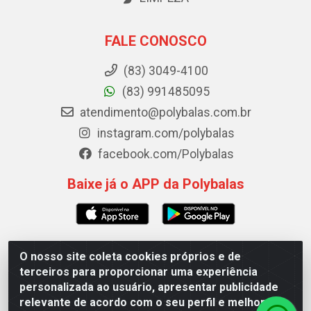
FALE CONOSCO
(83) 3049-4100
(83) 991485095
atendimento@polybalas.com.br
instagram.com/polybalas
facebook.com/Polybalas
Baixe já o APP da Polybalas
O nosso site coleta cookies próprios e de
Polybalas - Rua João Miguel de Souza, 173 Galpão B -
terceiros para proporcionar uma experiência
Ernesto Geisel, João Pessoa/PB - CEP 58.075-075 - CNPJ
personalizada ao usuário, apresentar publicidade
00.909.327/0002-61
relevante de acordo com o seu perfil e melhorar a