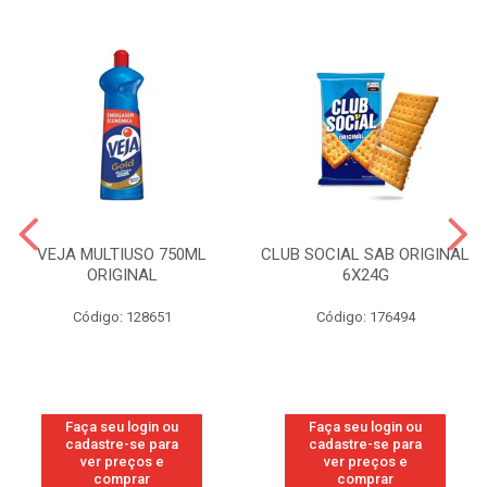
VEJA MULTIUSO 750ML
CLUB SOCIAL SAB ORIGINAL
ORIGINAL
6X24G
Código: 128651
Código: 176494
Faça seu login ou
Faça seu login ou
cadastre-se para
cadastre-se para
ver preços e
ver preços e
comprar
comprar