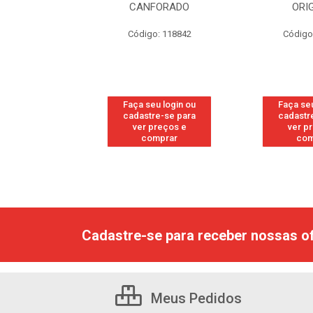
RESH
CANFORADO
ORI
go: 113
Código: 118842
Código
u login ou
Faça seu login ou
Faça seu
e-se para
cadastre-se para
cadastr
reços e
ver preços e
ver p
mprar
comprar
com
Cadastre-se para receber nossas of
Meus Pedidos