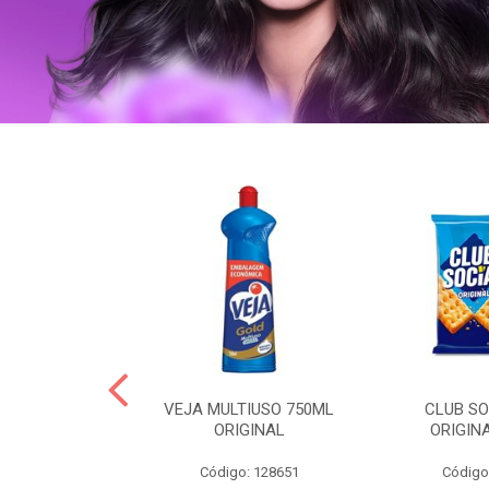
ERO 150ML
VEJA MULTIUSO 750ML
CLUB SO
HIALURONICO
ORIGINAL
ORIGIN
MEN
Código: 128651
Código
: 328153