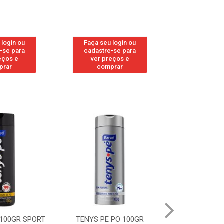
 login ou
Faça seu login ou
Faça seu 
-se para
cadastre-se para
cadastre
eços e
ver preços e
ver pr
prar
comprar
comp
 100GR SPORT
TENYS PE PO 100GR
TENYS PE PO 