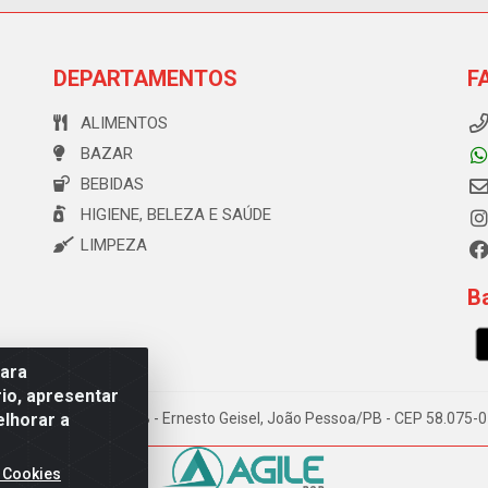
DEPARTAMENTOS
F
ALIMENTOS
BAZAR
BEBIDAS
HIGIENE, BELEZA E SAÚDE
LIMPEZA
Ba
para
io, apresentar
elhorar a
e Souza, 173 Galpão B - Ernesto Geisel, João Pessoa/PB - CEP 58.075
 Cookies