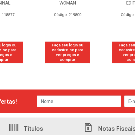
GINAL
WOMAN
EDI
: 118877
Código: 219800
Código:
 login ou
Faça seu login ou
Faça seu
e-se para
cadastre-se para
cadastre
reços e
ver preços e
ver pr
prar
comprar
com
ertas!
Títulos
Notas Fiscai