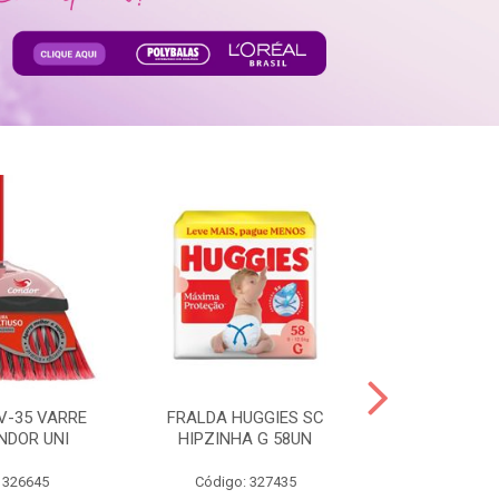
V-35 VARRE
FRALDA HUGGIES SC
H.BRASIL FC 
NDOR UNI
HIPZINHA G 58UN
 326645
Código: 327435
Código: