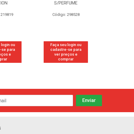
TION
S/PERFUME
FRE
 219819
Código: 298528
Código
 login ou
Faça seu login ou
Faça seu 
-se para
cadastre-se para
cadastre
eços e
ver preços e
ver pr
prar
comprar
comp
s