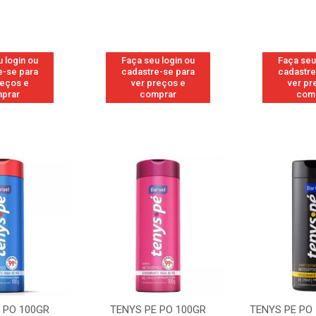
 login ou
Faça seu login ou
Faça seu
e-se para
cadastre-se para
cadastre
reços e
ver preços e
ver pr
prar
comprar
com
 PO 100GR
TENYS PE PO 100GR
TENYS PE PO