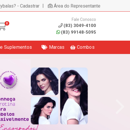
|
lybalas? - Cadastrar
Área do Representante
Fale Conosco
0
(83) 3049-4100
(83) 99148-5095
 e Suplementos
Marcas
Combos