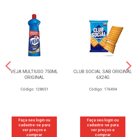
VEJA MULTIUSO 750ML
CLUB SOCIAL SAB ORIGINAL
ORIGINAL
6X24G
Código: 128651
Código: 176494
Faça seu login ou
Faça seu login ou
cadastre-se para
cadastre-se para
ver preços e
ver preços e
comprar
comprar