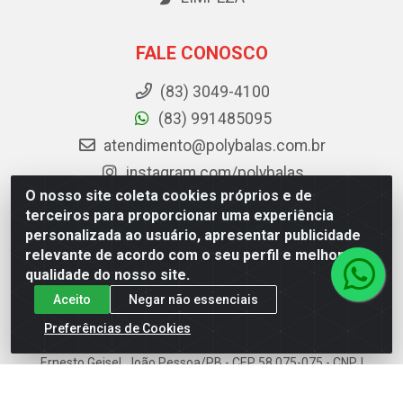
FALE CONOSCO
(83) 3049-4100
(83) 991485095
atendimento@polybalas.com.br
instagram.com/polybalas
O nosso site coleta cookies próprios e de
facebook.com/Polybalas
terceiros para proporcionar uma experiência
personalizada ao usuário, apresentar publicidade
Baixe já o APP da Polybalas
relevante de acordo com o seu perfil e melhorar a
qualidade do nosso site.
Aceito
Negar não essenciais
Preferências de Cookies
Polybalas - Rua João Miguel de Souza, 173 Galpão B -
Ernesto Geisel, João Pessoa/PB - CEP 58.075-075 - CNPJ
00.909.327/0002-61