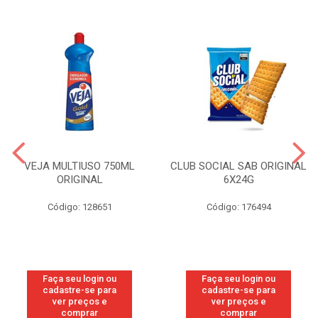
VEJA MULTIUSO 750ML
CLUB SOCIAL SAB ORIGINAL
ORIGINAL
6X24G
Código: 128651
Código: 176494
Faça seu login ou
Faça seu login ou
cadastre-se para
cadastre-se para
ver preços e
ver preços e
comprar
comprar