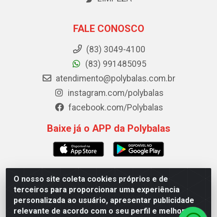
FALE CONOSCO
(83) 3049-4100
(83) 991485095
atendimento@polybalas.com.br
instagram.com/polybalas
facebook.com/Polybalas
Baixe já o APP da Polybalas
O nosso site coleta cookies próprios e de
Polybalas - Rua João Miguel de Souza, 173 Galpão B -
terceiros para proporcionar uma experiência
Ernesto Geisel, João Pessoa/PB - CEP 58.075-075 - CNPJ
personalizada ao usuário, apresentar publicidade
00.909.327/0002-61
relevante de acordo com o seu perfil e melhorar a