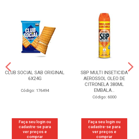
CLUB SOCIAL SAB ORIGINAL
SBP MULTI INSETICIDA
6X24G
AEROSSOL OLEO DE
CITRONELA 380ML
EMBALA...
Código: 176494
Código: 6000
Faça seu login ou
Faça seu login ou
cadastre-se para
cadastre-se para
ver preços e
ver preços e
comprar
comprar