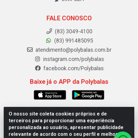
FALE CONOSCO
(83) 3049-4100
(83) 991485095
atendimento@polybalas.com.br
instagram.com/polybalas
facebook.com/Polybalas
Baixe já o APP da Polybalas
O nosso site coleta cookies próprios e de
Polybalas - Rua João Miguel de Souza, 173 Galpão B -
terceiros para proporcionar uma experiência
Ernesto Geisel, João Pessoa/PB - CEP 58.075-075 - CNPJ
personalizada ao usuário, apresentar publicidade
00.909.327/0002-61
relevante de acordo com o seu perfil e melhorar a