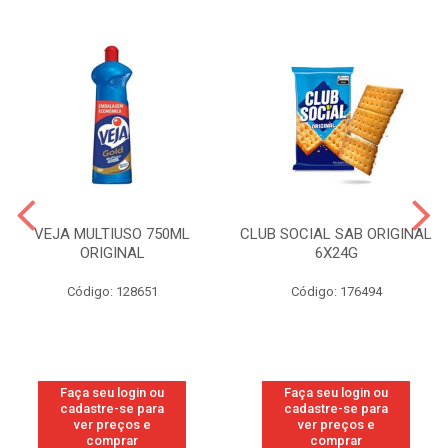
VEJA MULTIUSO 750ML
CLUB SOCIAL SAB ORIGINAL
ORIGINAL
6X24G
Código: 128651
Código: 176494
Faça seu login ou
Faça seu login ou
cadastre-se para
cadastre-se para
ver preços e
ver preços e
comprar
comprar