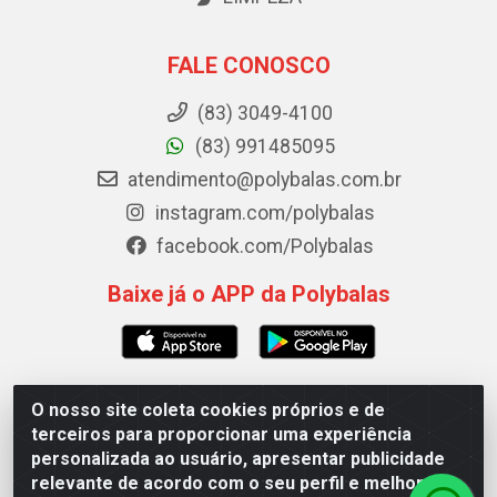
FALE CONOSCO
(83) 3049-4100
(83) 991485095
atendimento@polybalas.com.br
instagram.com/polybalas
facebook.com/Polybalas
Baixe já o APP da Polybalas
O nosso site coleta cookies próprios e de
Polybalas - Rua João Miguel de Souza, 173 Galpão B -
terceiros para proporcionar uma experiência
Ernesto Geisel, João Pessoa/PB - CEP 58.075-075 - CNPJ
personalizada ao usuário, apresentar publicidade
00.909.327/0002-61
relevante de acordo com o seu perfil e melhorar a