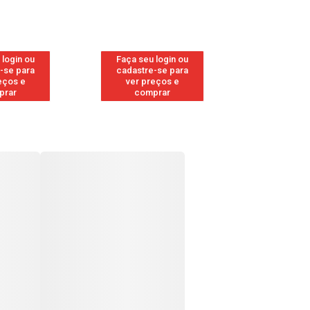
 login ou
Faça seu login ou
Faça seu 
-se para
cadastre-se para
cadastre
eços e
ver preços e
ver pr
prar
comprar
comp