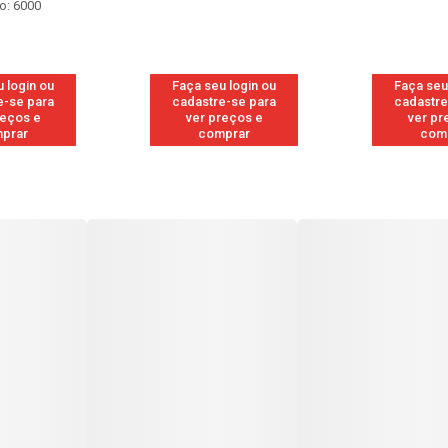
o: 6000
 login ou
Faça seu login ou
Faça seu
e-se para
cadastre-se para
cadastre
reços e
ver preços e
ver pr
prar
comprar
com