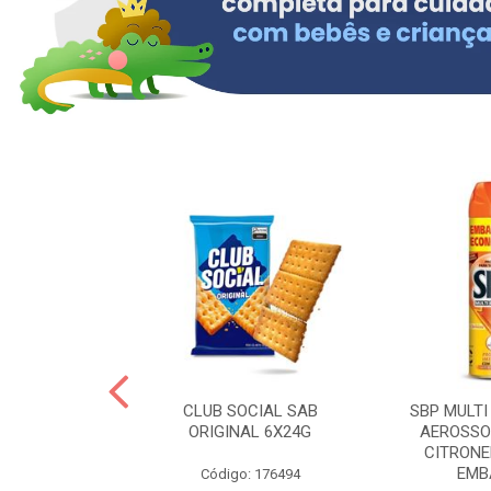
 BRASILID 80G
CLUB SOCIAL SAB
SBP MULTI
M LIMAO
ORIGINAL 6X24G
AEROSSO
CITRONE
EMBA
: 322465
Código: 176494