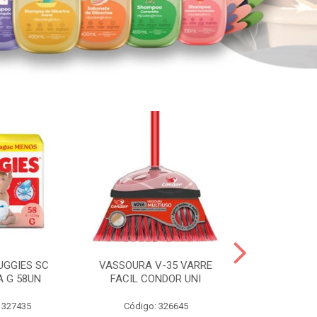
UGGIES SC
VASSOURA V-35 VARRE
TABLETE 80G
A G 58UN
FACIL CONDOR UNI
LEI
 327435
Código: 326645
Código: