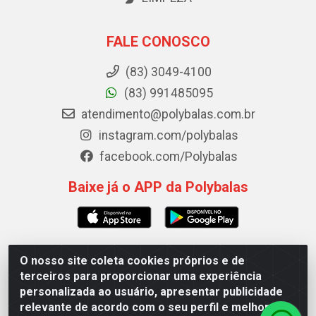
FALE CONOSCO
(83) 3049-4100
(83) 991485095
atendimento@polybalas.com.br
instagram.com/polybalas
facebook.com/Polybalas
Baixe já o APP da Polybalas
O nosso site coleta cookies próprios e de
Polybalas - Rua João Miguel de Souza, 173 Galpão B -
terceiros para proporcionar uma experiência
Ernesto Geisel, João Pessoa/PB - CEP 58.075-075 - CNPJ
personalizada ao usuário, apresentar publicidade
00.909.327/0002-61
relevante de acordo com o seu perfil e melhorar a