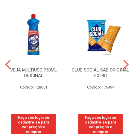
VEJA MULTIUSO 750ML
CLUB SOCIAL SAB ORIGINAL
ORIGINAL
6X24G
Código: 128651
Código: 176494
Faça seu login ou
Faça seu login ou
cadastre-se para
cadastre-se para
ver preços e
ver preços e
comprar
comprar