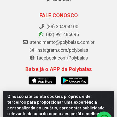
FALE CONOSCO
(83) 3049-4100
(83) 991485095
atendimento@polybalas.com.br
instagram.com/polybalas
facebook.com/Polybalas
Baixe já o APP da Polybalas
O nosso site coleta cookies próprios e de
Polybalas - Rua João Miguel de Souza, 173 Galpão B -
terceiros para proporcionar uma experiência
Ernesto Geisel, João Pessoa/PB - CEP 58.075-075 - CNPJ
personalizada ao usuário, apresentar publicidade
00.909.327/0002-61
relevante de acordo com o seu perfil e melhorar a