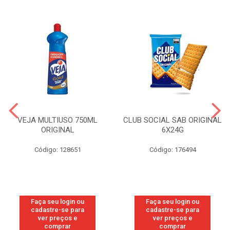
VEJA MULTIUSO 750ML
CLUB SOCIAL SAB ORIGINAL
ORIGINAL
6X24G
Código: 128651
Código: 176494
Faça seu login ou
Faça seu login ou
cadastre-se para
cadastre-se para
ver preços e
ver preços e
comprar
comprar