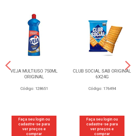
VEJA MULTIUSO 750ML
CLUB SOCIAL SAB ORIGINAL
ORIGINAL
6X24G
Código: 128651
Código: 176494
Faça seu login ou
Faça seu login ou
cadastre-se para
cadastre-se para
ver preços e
ver preços e
comprar
comprar