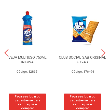
VEJA MULTIUSO 750ML
CLUB SOCIAL SAB ORIGINAL
ORIGINAL
6X24G
Código: 128651
Código: 176494
Faça seu login ou
Faça seu login ou
cadastre-se para
cadastre-se para
ver preços e
ver preços e
comprar
comprar