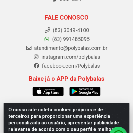
FALE CONOSCO
(83) 3049-4100
(83) 991485095
atendimento@polybalas.com.br
instagram.com/polybalas
facebook.com/Polybalas
Baixe já o APP da Polybalas
O nosso site coleta cookies próprios e de
Polybalas - Rua João Miguel de Souza, 173 Galpão B -
terceiros para proporcionar uma experiência
Ernesto Geisel, João Pessoa/PB - CEP 58.075-075 - CNPJ
personalizada ao usuário, apresentar publicidade
00.909.327/0002-61
relevante de acordo com o seu perfil e melhorar a