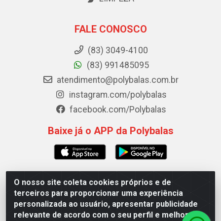
FALE CONOSCO
(83) 3049-4100
(83) 991485095
atendimento@polybalas.com.br
instagram.com/polybalas
facebook.com/Polybalas
Baixe já o APP da Polybalas
O nosso site coleta cookies próprios e de
Polybalas - Rua João Miguel de Souza, 173 Galpão B -
terceiros para proporcionar uma experiência
Ernesto Geisel, João Pessoa/PB - CEP 58.075-075 - CNPJ
personalizada ao usuário, apresentar publicidade
00.909.327/0002-61
relevante de acordo com o seu perfil e melhorar a