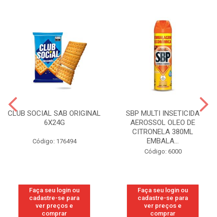
CLUB SOCIAL SAB ORIGINAL
SBP MULTI INSETICIDA
6X24G
AEROSSOL OLEO DE
CITRONELA 380ML
EMBALA...
Código: 176494
Código: 6000
Faça seu login ou
Faça seu login ou
cadastre-se para
cadastre-se para
ver preços e
ver preços e
comprar
comprar