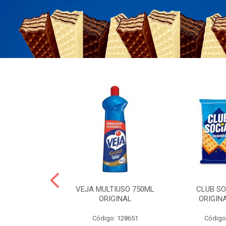
ERO 150ML
VEJA MULTIUSO 750ML
CLUB SO
HIALURONICO
ORIGINAL
ORIGIN
MEN
Código: 128651
Código
: 328153