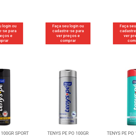
 login ou
Faça seu login ou
Faça seu
e-se para
cadastre-se para
cadastre
reços e
ver preços e
ver pr
prar
comprar
com
 100GR SPORT
TENYS PE PO 100GR
TENYS PE PO