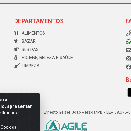
DEPARTAMENTOS
F
ALIMENTOS
BAZAR
BEBIDAS
HIGIENE, BELEZA E SAÚDE
LIMPEZA
Ba
para
io, apresentar
elhorar a
e Souza, 173 Galpão B - Ernesto Geisel, João Pessoa/PB - CEP 58.075
 Cookies