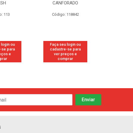
ESH
CANFORADO
ORIG
o: 113
Código: 118842
Código:
 login ou
Faça seu login ou
Faça seu 
-se para
cadastre-se para
cadastre
eços e
ver preços e
ver pr
prar
comprar
comp
s