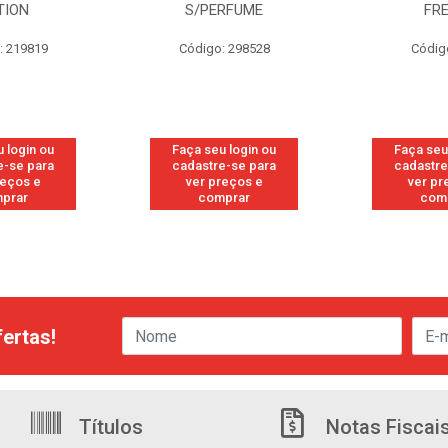
TION
S/PERFUME
FR
: 219819
Código: 298528
Códig
 login ou
Faça seu login ou
Faça seu
e-se para
cadastre-se para
cadastre
reços e
ver preços e
ver pr
prar
comprar
com
ertas!
Títulos
Notas Fiscai