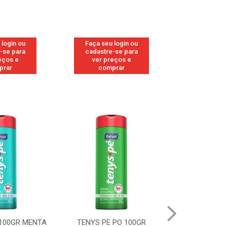
 login ou
Faça seu login ou
Faça seu 
-se para
cadastre-se para
cadastre
eços e
ver preços e
ver pr
prar
comprar
comp
 100GR MENTA
TENYS PE PO 100GR
TENYS PE 