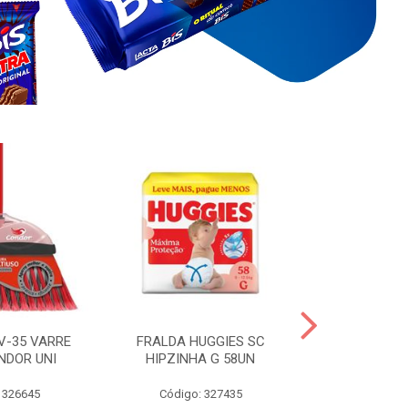
V-35 VARRE
FRALDA HUGGIES SC
H.BRASIL FC 
NDOR UNI
HIPZINHA G 58UN
 326645
Código: 327435
Código: