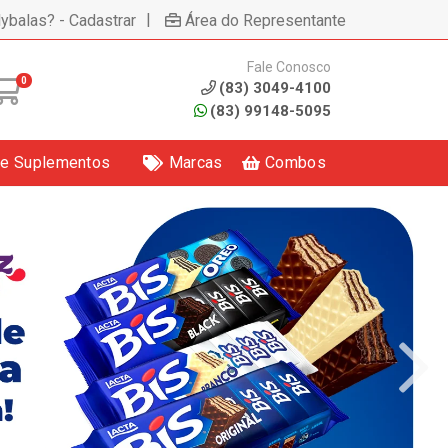
|
lybalas? - Cadastrar
Área do Representante
Fale Conosco
0
(83) 3049-4100
(83) 99148-5095
 e Suplementos
Marcas
Combos