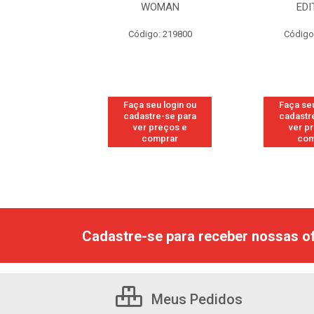
GINAL
WOMAN
EDI
: 118877
Código: 219800
Código
u login ou
Faça seu login ou
Faça seu
e-se para
cadastre-se para
cadastr
reços e
ver preços e
ver p
mprar
comprar
com
Cadastre-se para receber nossas of
Meus Pedidos