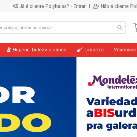
|
Já é cliente Polybalas? - Entrar
Não é cliente Po
Higiene, beleza e saúde
Limpeza
Vitaminas