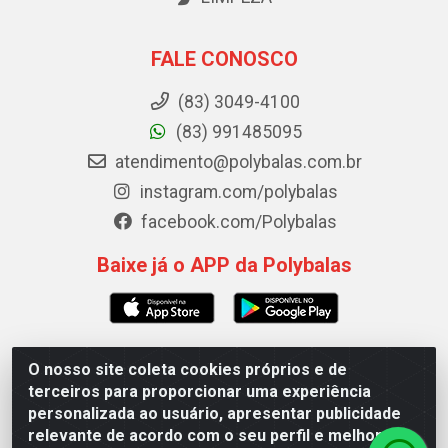
FALE CONOSCO
(83) 3049-4100
(83) 991485095
atendimento@polybalas.com.br
instagram.com/polybalas
facebook.com/Polybalas
Baixe já o APP da Polybalas
O nosso site coleta cookies próprios e de
Polybalas - Rua João Miguel de Souza, 173 Galpão B -
terceiros para proporcionar uma experiência
Ernesto Geisel, João Pessoa/PB - CEP 58.075-075 - CNPJ
personalizada ao usuário, apresentar publicidade
00.909.327/0002-61
relevante de acordo com o seu perfil e melhorar a