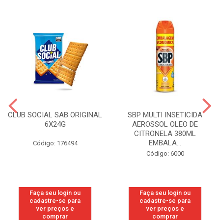
CLUB SOCIAL SAB ORIGINAL
SBP MULTI INSETICIDA
6X24G
AEROSSOL OLEO DE
CITRONELA 380ML
EMBALA...
Código: 176494
Código: 6000
Faça seu login ou
Faça seu login ou
cadastre-se para
cadastre-se para
ver preços e
ver preços e
comprar
comprar