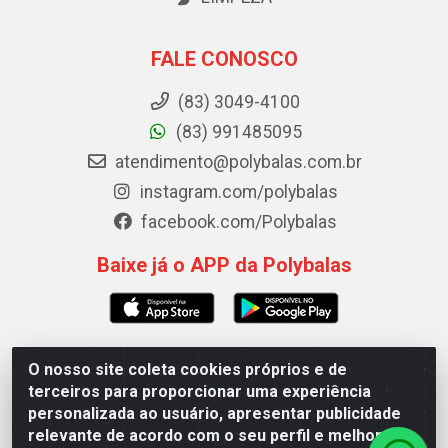
FALE CONOSCO
(83) 3049-4100
(83) 991485095
atendimento@polybalas.com.br
instagram.com/polybalas
facebook.com/Polybalas
Baixe já o APP da Polybalas
O nosso site coleta cookies próprios e de
Polybalas - Rua João Miguel de Souza, 173 Galpão B -
terceiros para proporcionar uma experiência
Ernesto Geisel, João Pessoa/PB - CEP 58.075-075 - CNPJ
personalizada ao usuário, apresentar publicidade
00.909.327/0002-61
relevante de acordo com o seu perfil e melhorar a