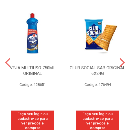
VEJA MULTIUSO 750ML
CLUB SOCIAL SAB ORIGINAL
ORIGINAL
6X24G
Código: 128651
Código: 176494
Faça seu login ou
Faça seu login ou
cadastre-se para
cadastre-se para
ver preços e
ver preços e
comprar
comprar