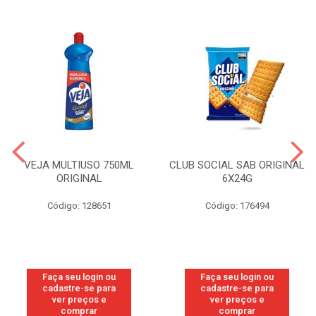
VEJA MULTIUSO 750ML
CLUB SOCIAL SAB ORIGINAL
ORIGINAL
6X24G
Código: 128651
Código: 176494
Faça seu login ou
Faça seu login ou
cadastre-se para
cadastre-se para
ver preços e
ver preços e
comprar
comprar