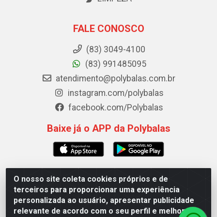
FALE CONOSCO
(83) 3049-4100
(83) 991485095
atendimento@polybalas.com.br
instagram.com/polybalas
facebook.com/Polybalas
Baixe já o APP da Polybalas
O nosso site coleta cookies próprios e de
Polybalas - Rua João Miguel de Souza, 173 Galpão B -
terceiros para proporcionar uma experiência
Ernesto Geisel, João Pessoa/PB - CEP 58.075-075 - CNPJ
personalizada ao usuário, apresentar publicidade
00.909.327/0002-61
relevante de acordo com o seu perfil e melhorar a