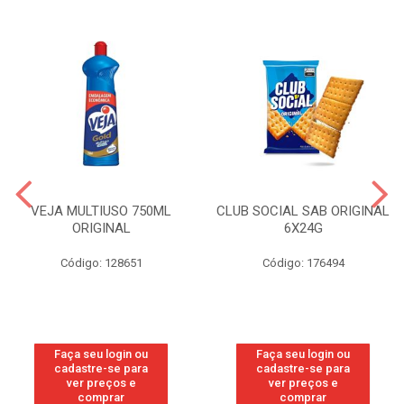
VEJA MULTIUSO 750ML
CLUB SOCIAL SAB ORIGINAL
ORIGINAL
6X24G
Código: 128651
Código: 176494
Faça seu login ou
Faça seu login ou
cadastre-se para
cadastre-se para
ver preços e
ver preços e
comprar
comprar