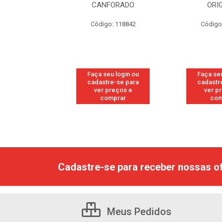
RESH
CANFORADO
ORI
go: 113
Código: 118842
Código
u login ou
Faça seu login ou
Faça seu
e-se para
cadastre-se para
cadastr
reços e
ver preços e
ver p
mprar
comprar
com
Cadastre-se para receber nossas of
Meus Pedidos