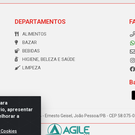
DEPARTAMENTOS
F
ALIMENTOS
BAZAR
BEBIDAS
HIGIENE, BELEZA E SAÚDE
LIMPEZA
Ba
para
io, apresentar
elhorar a
e Souza, 173 Galpão B - Ernesto Geisel, João Pessoa/PB - CEP 58.075
 Cookies