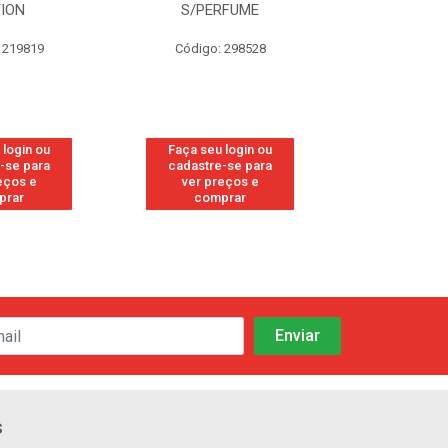
TION
S/PERFUME
FRE
 219819
Código: 298528
Código
 login ou
Faça seu login ou
Faça seu 
-se para
cadastre-se para
cadastre
eços e
ver preços e
ver pr
prar
comprar
comp
s