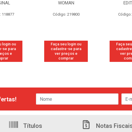
GINAL
WOMAN
EDI
: 118877
Código: 219800
Código:
 login ou
Faça seu login ou
Faça seu
e-se para
cadastre-se para
cadastre
reços e
ver preços e
ver pr
prar
comprar
com
ertas!
Títulos
Notas Fiscai