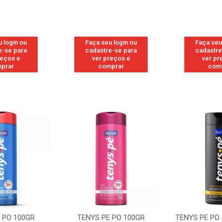
 login ou
Faça seu login ou
Faça seu
e-se para
cadastre-se para
cadastre
reços e
ver preços e
ver pr
prar
comprar
com
 PO 100GR
TENYS PE PO 100GR
TENYS PE PO