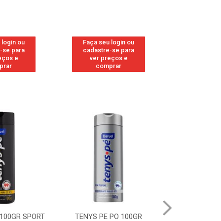
 login ou
Faça seu login ou
Faça seu 
-se para
cadastre-se para
cadastre
eços e
ver preços e
ver pr
prar
comprar
comp
 100GR SPORT
TENYS PE PO 100GR
TENYS PE PO 