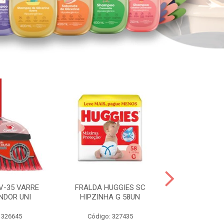
V-35 VARRE
FRALDA HUGGIES SC
H.BRASIL FC 
NDOR UNI
HIPZINHA G 58UN
 326645
Código: 327435
Código: