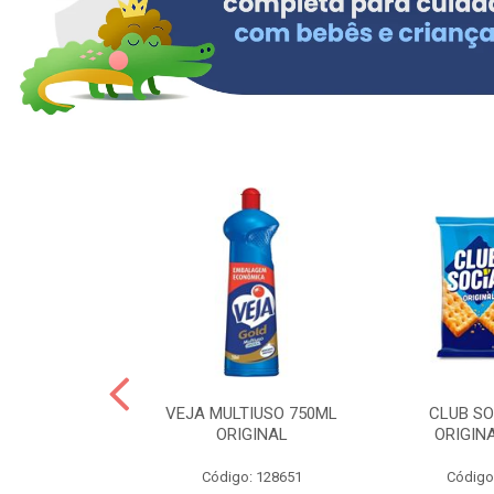
OLLON 50ML
VEJA MULTIUSO 750ML
CLUB SO
 HIALURONICO
ORIGINAL
ORIGIN
: 328158
Código: 128651
Código