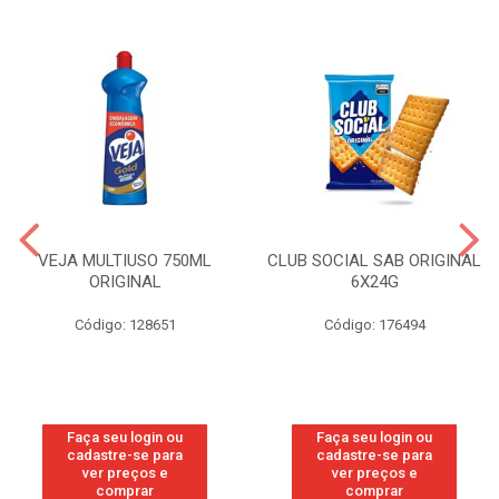
VEJA MULTIUSO 750ML
CLUB SOCIAL SAB ORIGINAL
ORIGINAL
6X24G
Código: 128651
Código: 176494
Faça seu login ou
Faça seu login ou
cadastre-se para
cadastre-se para
ver preços e
ver preços e
comprar
comprar