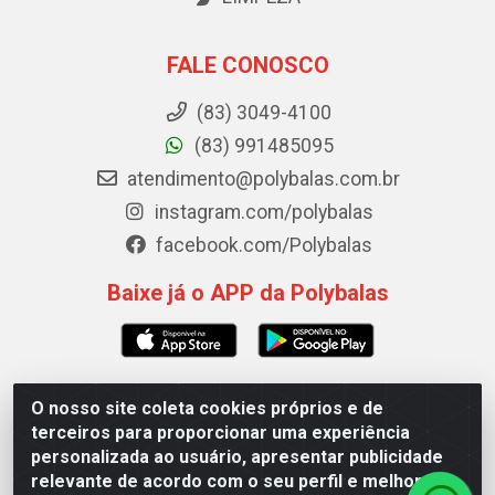
FALE CONOSCO
(83) 3049-4100
(83) 991485095
atendimento@polybalas.com.br
instagram.com/polybalas
facebook.com/Polybalas
Baixe já o APP da Polybalas
O nosso site coleta cookies próprios e de
Polybalas - Rua João Miguel de Souza, 173 Galpão B -
terceiros para proporcionar uma experiência
Ernesto Geisel, João Pessoa/PB - CEP 58.075-075 - CNPJ
personalizada ao usuário, apresentar publicidade
00.909.327/0002-61
relevante de acordo com o seu perfil e melhorar a