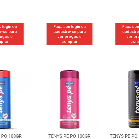
 login ou
Faça seu login ou
Faça seu
e-se para
cadastre-se para
cadastre
reços e
ver preços e
ver pr
prar
comprar
com
 PO 100GR
TENYS PE PO 100GR
TENYS PE PO