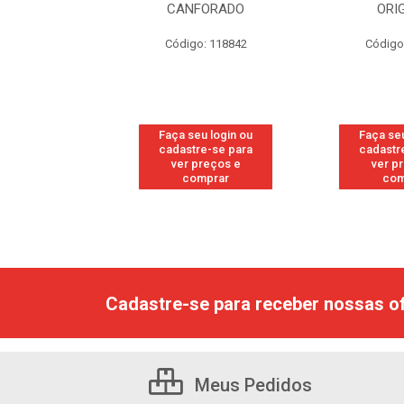
RESH
CANFORADO
ORI
go: 113
Código: 118842
Código
u login ou
Faça seu login ou
Faça seu
e-se para
cadastre-se para
cadastr
reços e
ver preços e
ver p
mprar
comprar
com
Cadastre-se para receber nossas of
Meus Pedidos