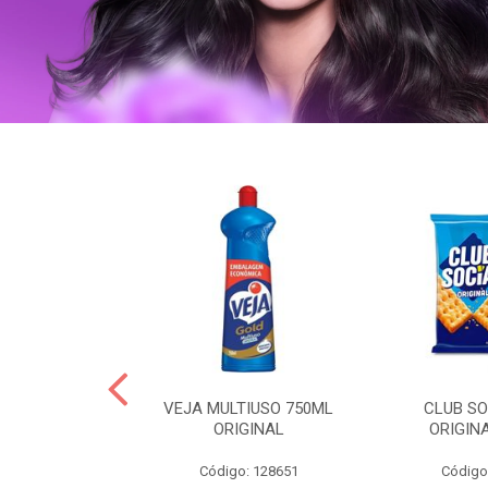
ERO 150ML
VEJA MULTIUSO 750ML
CLUB SO
HIALURONICO
ORIGINAL
ORIGIN
MEN
Código: 128651
Código
: 328153