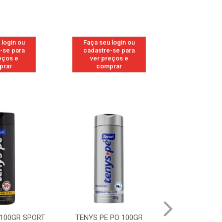
 login ou
Faça seu login ou
Faça seu 
-se para
cadastre-se para
cadastre
eços e
ver preços e
ver pr
prar
comprar
comp
 100GR SPORT
TENYS PE PO 100GR
TENYS PE PO 