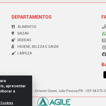
DEPARTAMENTOS
F
ALIMENTOS
BAZAR
BEBIDAS
HIGIENE, BELEZA E SAÚDE
LIMPEZA
Ba
para
io, apresentar
elhorar a
e Souza, 173 Galpão B - Ernesto Geisel, João Pessoa/PB - CEP 58.075
 Cookies