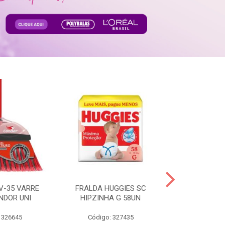
V-35 VARRE
FRALDA HUGGIES SC
H.BRASIL FC 
NDOR UNI
HIPZINHA G 58UN
 326645
Código: 327435
Código: