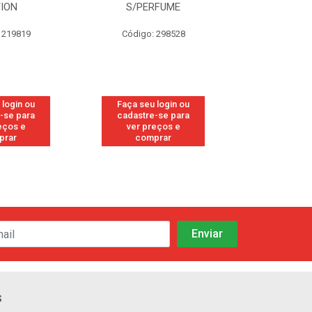
TION
S/PERFUME
FRE
 219819
Código: 298528
Código
 login ou
Faça seu login ou
Faça seu 
-se para
cadastre-se para
cadastre
eços e
ver preços e
ver pr
prar
comprar
comp
s