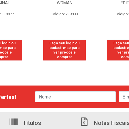
GINAL
WOMAN
EDI
: 118877
Código: 219800
Código:
 login ou
Faça seu login ou
Faça seu
e-se para
cadastre-se para
cadastre
reços e
ver preços e
ver pr
prar
comprar
com
ertas!
Títulos
Notas Fiscai