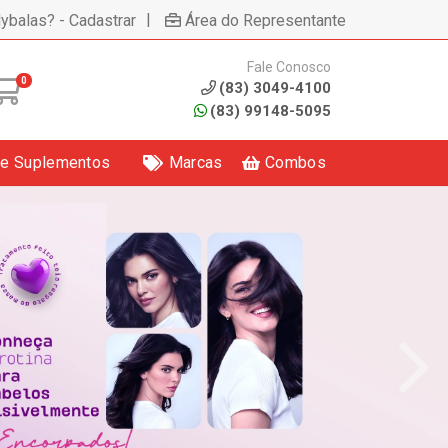
|
lybalas? - Cadastrar
Área do Representante
Fale Conosco
0
(83) 3049-4100
(83) 99148-5095
 e Suplementos
Marcas
Combos