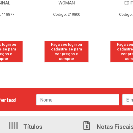
GINAL
WOMAN
EDI
: 118877
Código: 219800
Código:
 login ou
Faça seu login ou
Faça seu
e-se para
cadastre-se para
cadastre
reços e
ver preços e
ver pr
prar
comprar
com
ertas!
Títulos
Notas Fiscai