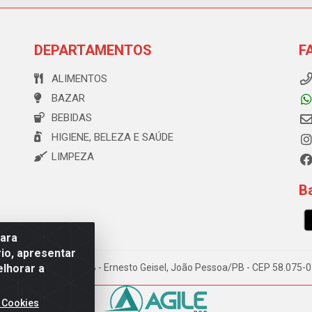
DEPARTAMENTOS
F
ALIMENTOS
BAZAR
BEBIDAS
HIGIENE, BELEZA E SAÚDE
LIMPEZA
Ba
para
io, apresentar
elhorar a
e Souza, 173 Galpão B - Ernesto Geisel, João Pessoa/PB - CEP 58.075
 Cookies