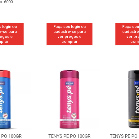
o: 6000
 login ou
Faça seu login ou
Faça seu
e-se para
cadastre-se para
cadastre
reços e
ver preços e
ver pr
prar
comprar
com
 PO 100GR
TENYS PE PO 100GR
TENYS PE PO