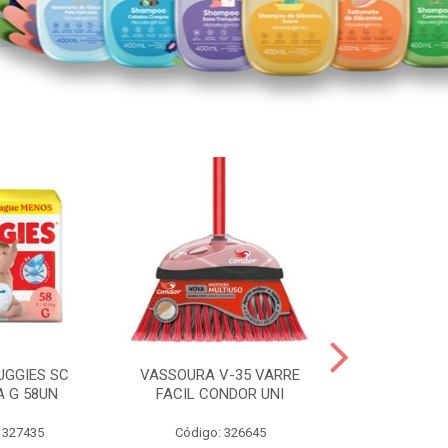
UGGIES SC
VASSOURA V-35 VARRE
TABLETE 80G
A G 58UN
FACIL CONDOR UNI
LEI
 327435
Código: 326645
Código: