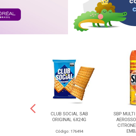
 BRASILID 80G
CLUB SOCIAL SAB
SBP MULTI
M LIMAO
ORIGINAL 6X24G
AEROSSO
CITRONE
EMBA
: 322465
Código: 176494