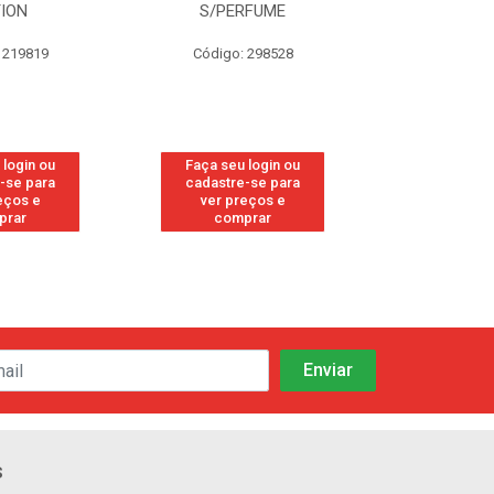
TION
S/PERFUME
FRE
 219819
Código: 298528
Código
 login ou
Faça seu login ou
Faça seu 
-se para
cadastre-se para
cadastre
eços e
ver preços e
ver pr
prar
comprar
comp
s