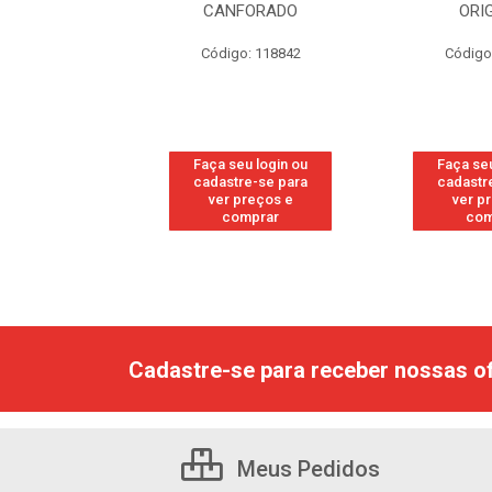
RESH
CANFORADO
ORI
go: 113
Código: 118842
Código
u login ou
Faça seu login ou
Faça seu
e-se para
cadastre-se para
cadastr
reços e
ver preços e
ver p
mprar
comprar
com
Cadastre-se para receber nossas of
Meus Pedidos