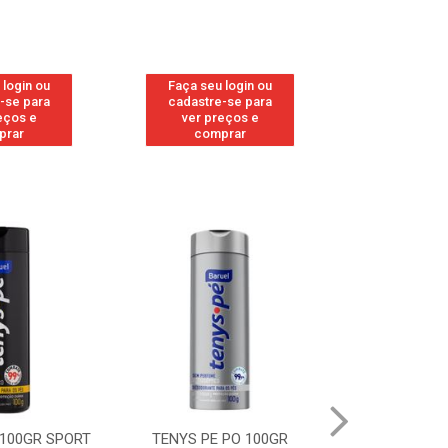
 login ou
Faça seu login ou
Faça seu 
-se para
cadastre-se para
cadastre
eços e
ver preços e
ver pr
prar
comprar
comp
 100GR SPORT
TENYS PE PO 100GR
TENYS PE PO 