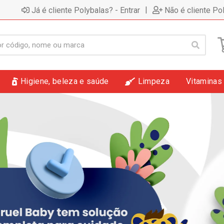
|
Já é cliente Polybalas? - Entrar
Não é cliente Po
Higiene, beleza e saúde
Limpeza
Vitaminas