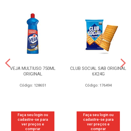
VEJA MULTIUSO 750ML
CLUB SOCIAL SAB ORIGINAL
ORIGINAL
6X24G
Código: 128651
Código: 176494
Faça seu login ou
Faça seu login ou
cadastre-se para
cadastre-se para
ver preços e
ver preços e
comprar
comprar