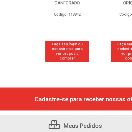
RESH
CANFORADO
ORI
go: 113
Código: 118842
Código
u login ou
Faça seu login ou
Faça seu
e-se para
cadastre-se para
cadastr
reços e
ver preços e
ver p
mprar
comprar
com
Cadastre-se para receber nossas of
Meus Pedidos