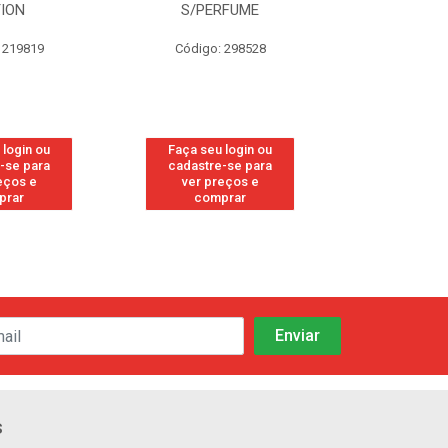
TION
S/PERFUME
FRE
 219819
Código: 298528
Código
 login ou
Faça seu login ou
Faça seu 
-se para
cadastre-se para
cadastre
eços e
ver preços e
ver pr
prar
comprar
comp
s