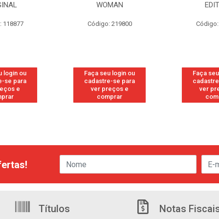
GINAL
WOMAN
EDI
: 118877
Código: 219800
Código:
 login ou
Faça seu login ou
Faça seu
e-se para
cadastre-se para
cadastre
reços e
ver preços e
ver pr
prar
comprar
com
ertas!
Títulos
Notas Fiscai