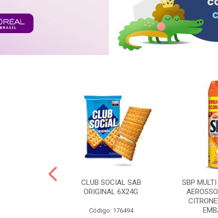
 BRASILID 80G
CLUB SOCIAL SAB
SBP MULTI
M LIMAO
ORIGINAL 6X24G
AEROSSO
CITRONE
EMBA
: 322465
Código: 176494