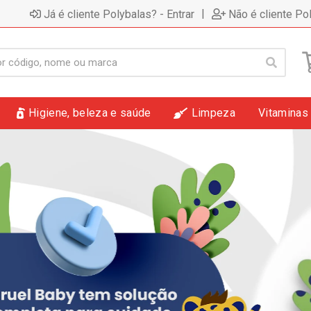
|
Já é cliente Polybalas? - Entrar
Não é cliente Po
Higiene, beleza e saúde
Limpeza
Vitaminas