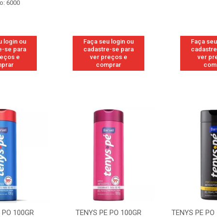
o: 6000
 login ou
Faça seu login ou
Faça seu
e-se para
cadastre-se para
cadastre
reços e
ver preços e
ver pr
prar
comprar
com
 PO 100GR
TENYS PE PO 100GR
TENYS PE PO