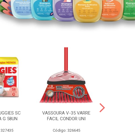
UGGIES SC
VASSOURA V-35 VARRE
TABLETE 80G
A G 58UN
FACIL CONDOR UNI
LEI
 327435
Código: 326645
Código: