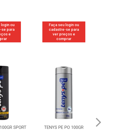
 login ou
Faça seu login ou
Faça seu 
-se para
cadastre-se para
cadastre
eços e
ver preços e
ver pr
prar
comprar
comp
 100GR SPORT
TENYS PE PO 100GR
TENYS PE PO 