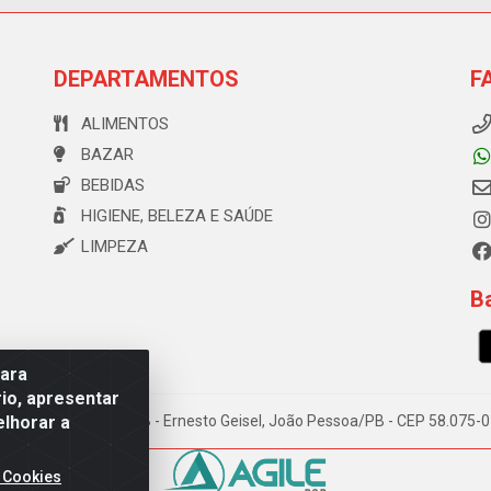
DEPARTAMENTOS
F
ALIMENTOS
BAZAR
BEBIDAS
HIGIENE, BELEZA E SAÚDE
LIMPEZA
Ba
para
io, apresentar
elhorar a
e Souza, 173 Galpão B - Ernesto Geisel, João Pessoa/PB - CEP 58.075
 Cookies