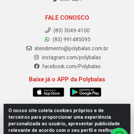
FALE CONOSCO
(83) 3049-4100
(83) 991485095
atendimento@polybalas.com.br
instagram.com/polybalas
facebook.com/Polybalas
Baixe já o APP da Polybalas
O nosso site coleta cookies próprios e de
Polybalas - Rua João Miguel de Souza, 173 Galpão B -
terceiros para proporcionar uma experiência
Ernesto Geisel, João Pessoa/PB - CEP 58.075-075 - CNPJ
personalizada ao usuário, apresentar publicidade
00.909.327/0002-61
relevante de acordo com o seu perfil e melhorar a