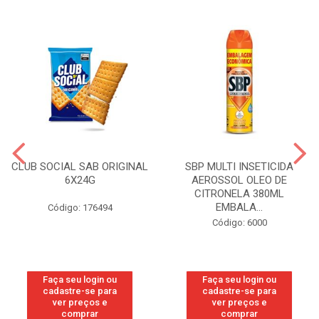
CLUB SOCIAL SAB ORIGINAL
SBP MULTI INSETICIDA
6X24G
AEROSSOL OLEO DE
CITRONELA 380ML
EMBALA...
Código: 176494
Código: 6000
Faça seu login ou
Faça seu login ou
cadastre-se para
cadastre-se para
ver preços e
ver preços e
comprar
comprar