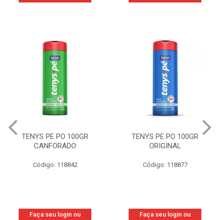
GR
TENYS PE PO 100GR
TENYS PE PO 100
ORIGINAL
WOMAN
Código: 118877
Código: 219800
Faça seu login ou
Faça seu login ou