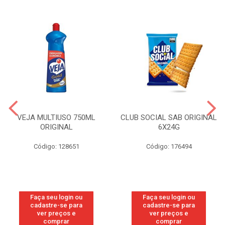
VEJA MULTIUSO 750ML
CLUB SOCIAL SAB ORIGINAL
ORIGINAL
6X24G
Código: 128651
Código: 176494
Faça seu login ou
Faça seu login ou
cadastre-se para
cadastre-se para
ver preços e
ver preços e
comprar
comprar