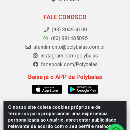
FALE CONOSCO
(83) 3049-4100
(83) 991485095
atendimento@polybalas.com.br
instagram.com/polybalas
facebook.com/Polybalas
Baixe já o APP da Polybalas
O nosso site coleta cookies próprios e de
Polybalas - Rua João Miguel de Souza, 173 Galpão B -
terceiros para proporcionar uma experiência
Ernesto Geisel, João Pessoa/PB - CEP 58.075-075 - CNPJ
personalizada ao usuário, apresentar publicidade
00.909.327/0002-61
relevante de acordo com o seu perfil e melhorar a