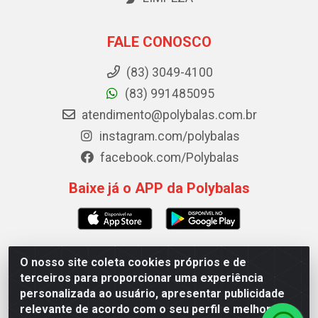
FALE CONOSCO
(83) 3049-4100
(83) 991485095
atendimento@polybalas.com.br
instagram.com/polybalas
facebook.com/Polybalas
Baixe já o APP da Polybalas
O nosso site coleta cookies próprios e de
Polybalas - Rua João Miguel de Souza, 173 Galpão B -
terceiros para proporcionar uma experiência
Ernesto Geisel, João Pessoa/PB - CEP 58.075-075 - CNPJ
personalizada ao usuário, apresentar publicidade
00.909.327/0002-61
relevante de acordo com o seu perfil e melhorar a