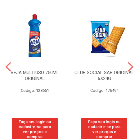
VEJA MULTIUSO 750ML
CLUB SOCIAL SAB ORIGINAL
ORIGINAL
6X24G
Código: 128651
Código: 176494
Faça seu login ou
Faça seu login ou
cadastre-se para
cadastre-se para
ver preços e
ver preços e
comprar
comprar