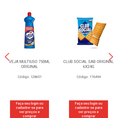
VEJA MULTIUSO 750ML
CLUB SOCIAL SAB ORIGINAL
ORIGINAL
6X24G
Código: 128651
Código: 176494
Faça seu login ou
Faça seu login ou
cadastre-se para
cadastre-se para
ver preços e
ver preços e
comprar
comprar