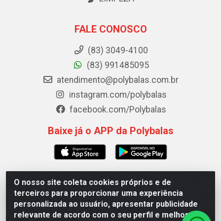
FALE CONOSCO
(83) 3049-4100
(83) 991485095
atendimento@polybalas.com.br
instagram.com/polybalas
facebook.com/Polybalas
Baixe já o APP da Polybalas
O nosso site coleta cookies próprios e de
Polybalas - Rua João Miguel de Souza, 173 Galpão B -
terceiros para proporcionar uma experiência
Ernesto Geisel, João Pessoa/PB - CEP 58.075-075 - CNPJ
personalizada ao usuário, apresentar publicidade
00.909.327/0002-61
relevante de acordo com o seu perfil e melhorar a