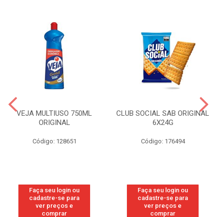
VEJA MULTIUSO 750ML
CLUB SOCIAL SAB ORIGINAL
ORIGINAL
6X24G
Código: 128651
Código: 176494
Faça seu login ou
Faça seu login ou
cadastre-se para
cadastre-se para
ver preços e
ver preços e
comprar
comprar