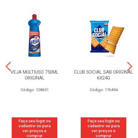
VEJA MULTIUSO 750ML
CLUB SOCIAL SAB ORIGINAL
ORIGINAL
6X24G
Código: 128651
Código: 176494
Faça seu login ou
Faça seu login ou
cadastre-se para
cadastre-se para
ver preços e
ver preços e
comprar
comprar