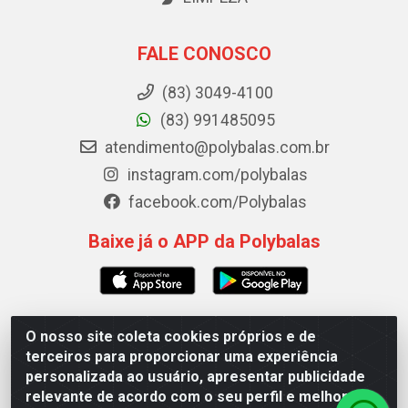
FALE CONOSCO
(83) 3049-4100
(83) 991485095
atendimento@polybalas.com.br
instagram.com/polybalas
facebook.com/Polybalas
Baixe já o APP da Polybalas
O nosso site coleta cookies próprios e de
Polybalas - Rua João Miguel de Souza, 173 Galpão B -
terceiros para proporcionar uma experiência
Ernesto Geisel, João Pessoa/PB - CEP 58.075-075 - CNPJ
personalizada ao usuário, apresentar publicidade
00.909.327/0002-61
relevante de acordo com o seu perfil e melhorar a