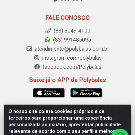
FALE CONOSCO
(83) 3049-4100
(83) 991485095
atendimento@polybalas.com.br
instagram.com/polybalas
facebook.com/Polybalas
Baixe já o APP da Polybalas
O nosso site coleta cookies próprios e de
Polybalas - Rua João Miguel de Souza, 173 Galpão B -
terceiros para proporcionar uma experiência
Ernesto Geisel, João Pessoa/PB - CEP 58.075-075 - CNPJ
personalizada ao usuário, apresentar publicidade
00.909.327/0002-61
relevante de acordo com o seu perfil e melhorar a