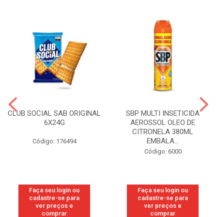
CLUB SOCIAL SAB ORIGINAL
SBP MULTI INSETICIDA
6X24G
AEROSSOL OLEO DE
CITRONELA 380ML
EMBALA...
Código: 176494
Código: 6000
Faça seu login ou
Faça seu login ou
cadastre-se para
cadastre-se para
ver preços e
ver preços e
comprar
comprar