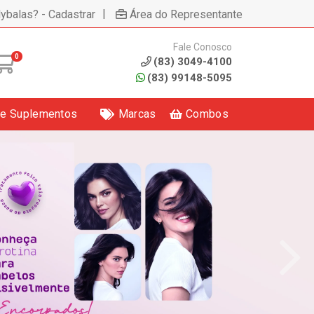
|
lybalas? - Cadastrar
Área do Representante
Fale Conosco
0
(83) 3049-4100
(83) 99148-5095
 e Suplementos
Marcas
Combos