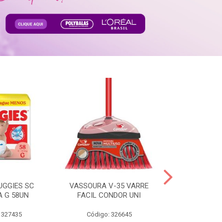
UGGIES SC
VASSOURA V-35 VARRE
TABLETE 80G
A G 58UN
FACIL CONDOR UNI
LEI
 327435
Código: 326645
Código: