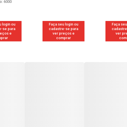
o: 6000
 login ou
Faça seu login ou
Faça seu
e-se para
cadastre-se para
cadastre
reços e
ver preços e
ver pr
prar
comprar
com