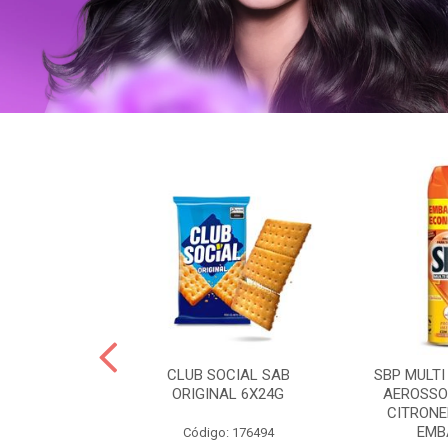
 BRASILID 80G
CLUB SOCIAL SAB
SBP MULTI
M LIMAO
ORIGINAL 6X24G
AEROSSO
CITRONE
EMBA
: 322465
Código: 176494