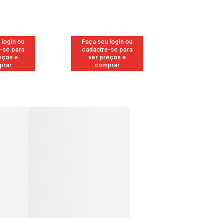
 login ou
Faça seu login ou
Faça seu 
-se para
cadastre-se para
cadastre
eços e
ver preços e
ver pr
prar
comprar
comp