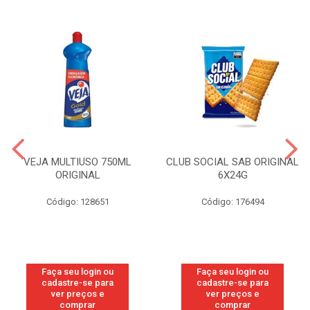
VEJA MULTIUSO 750ML
CLUB SOCIAL SAB ORIGINAL
ORIGINAL
6X24G
Código: 128651
Código: 176494
Faça seu login ou
Faça seu login ou
cadastre-se para
cadastre-se para
ver preços e
ver preços e
comprar
comprar