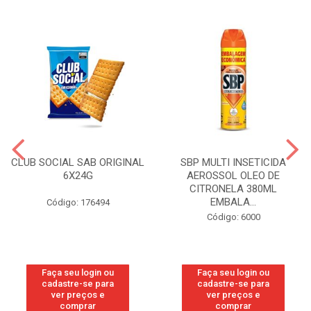
CLUB SOCIAL SAB ORIGINAL
SBP MULTI INSETICIDA
6X24G
AEROSSOL OLEO DE
CITRONELA 380ML
EMBALA...
Código: 176494
Código: 6000
Faça seu login ou
Faça seu login ou
cadastre-se para
cadastre-se para
ver preços e
ver preços e
comprar
comprar