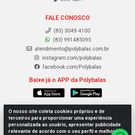
FALE CONOSCO
(83) 3049-4100
(83) 991485095
atendimento@polybalas.com.br
instagram.com/polybalas
facebook.com/Polybalas
Baixe já o APP da Polybalas
O nosso site coleta cookies próprios e de
Polybalas - Rua João Miguel de Souza, 173 Galpão B -
terceiros para proporcionar uma experiência
Ernesto Geisel, João Pessoa/PB - CEP 58.075-075 - CNPJ
personalizada ao usuário, apresentar publicidade
00.909.327/0002-61
relevante de acordo com o seu perfil e melhorar a