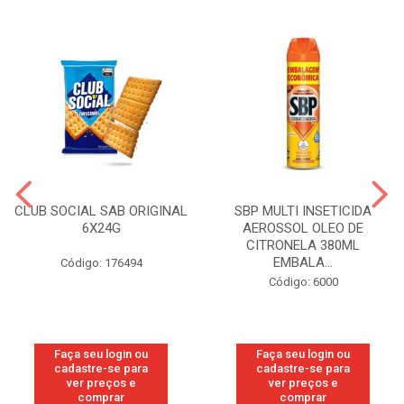
CLUB SOCIAL SAB ORIGINAL
SBP MULTI INSETICIDA
6X24G
AEROSSOL OLEO DE
CITRONELA 380ML
EMBALA...
Código: 176494
Código: 6000
Faça seu login ou
Faça seu login ou
cadastre-se para
cadastre-se para
ver preços e
ver preços e
comprar
comprar