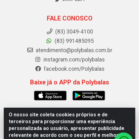
FALE CONOSCO
(83) 3049-4100
(83) 991485095
atendimento@polybalas.com.br
instagram.com/polybalas
facebook.com/Polybalas
Baixe já o APP da Polybalas
O nosso site coleta cookies próprios e de
Polybalas - Rua João Miguel de Souza, 173 Galpão B -
terceiros para proporcionar uma experiência
Ernesto Geisel, João Pessoa/PB - CEP 58.075-075 - CNPJ
personalizada ao usuário, apresentar publicidade
00.909.327/0002-61
relevante de acordo com o seu perfil e melhorar a