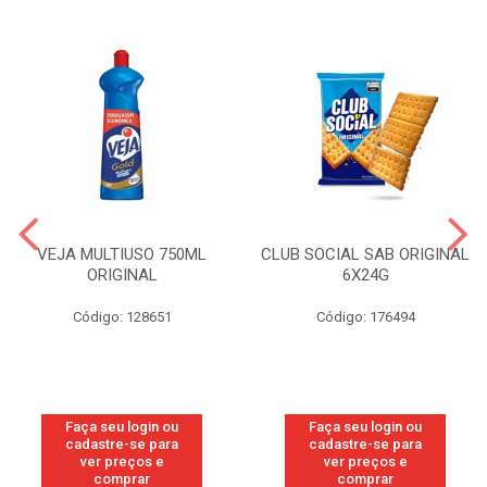
VEJA MULTIUSO 750ML
CLUB SOCIAL SAB ORIGINAL
ORIGINAL
6X24G
Código: 128651
Código: 176494
Faça seu login ou
Faça seu login ou
cadastre-se para
cadastre-se para
ver preços e
ver preços e
comprar
comprar