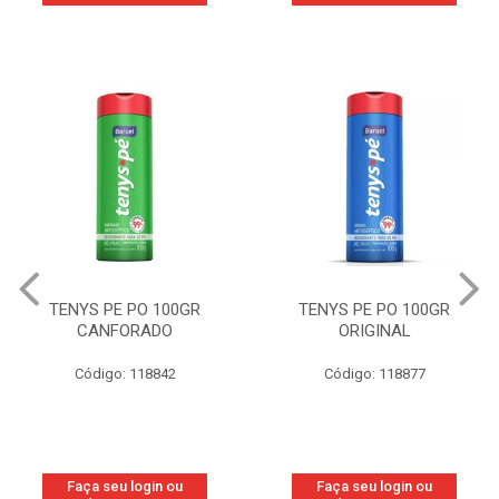
NYS PE PO 100GR
TENYS PE PO 100GR
TE
CANFORADO
ORIGINAL
Código: 118842
Código: 118877
aça seu login ou
Faça seu login ou
F