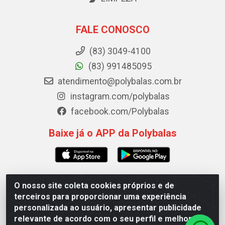
FALE CONOSCO
(83) 3049-4100
(83) 991485095
atendimento@polybalas.com.br
instagram.com/polybalas
facebook.com/Polybalas
Baixe já o APP da Polybalas
O nosso site coleta cookies próprios e de
Polybalas - Rua João Miguel de Souza, 173 Galpão B -
terceiros para proporcionar uma experiência
Ernesto Geisel, João Pessoa/PB - CEP 58.075-075 - CNPJ
personalizada ao usuário, apresentar publicidade
00.909.327/0002-61
relevante de acordo com o seu perfil e melhorar a