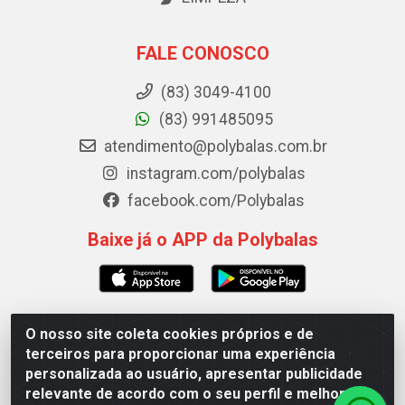
FALE CONOSCO
(83) 3049-4100
(83) 991485095
atendimento@polybalas.com.br
instagram.com/polybalas
facebook.com/Polybalas
Baixe já o APP da Polybalas
O nosso site coleta cookies próprios e de
Polybalas - Rua João Miguel de Souza, 173 Galpão B -
terceiros para proporcionar uma experiência
Ernesto Geisel, João Pessoa/PB - CEP 58.075-075 - CNPJ
personalizada ao usuário, apresentar publicidade
00.909.327/0002-61
relevante de acordo com o seu perfil e melhorar a