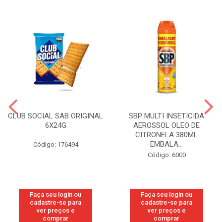
CLUB SOCIAL SAB ORIGINAL
SBP MULTI INSETICIDA
6X24G
AEROSSOL OLEO DE
CITRONELA 380ML
EMBALA...
Código: 176494
Código: 6000
Faça seu login ou
Faça seu login ou
cadastre-se para
cadastre-se para
ver preços e
ver preços e
comprar
comprar