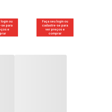
 login ou
Faça seu login ou
Faça seu 
-se para
cadastre-se para
cadastre
eços e
ver preços e
ver pr
prar
comprar
comp