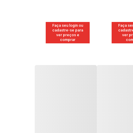
u login ou
Faça seu login ou
Faça seu
e-se para
cadastre-se para
cadastr
reços e
ver preços e
ver p
mprar
comprar
com