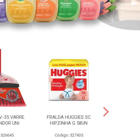
V-35 VARRE
FRALDA HUGGIES SC
H.BRASIL FC 
NDOR UNI
HIPZINHA G 58UN
 326645
Código: 327435
Código: