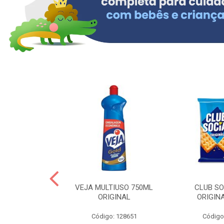
OLLON 50ML
VEJA MULTIUSO 750ML
CLUB SO
 HIALURONICO
ORIGINAL
ORIGIN
: 328158
Código: 128651
Código