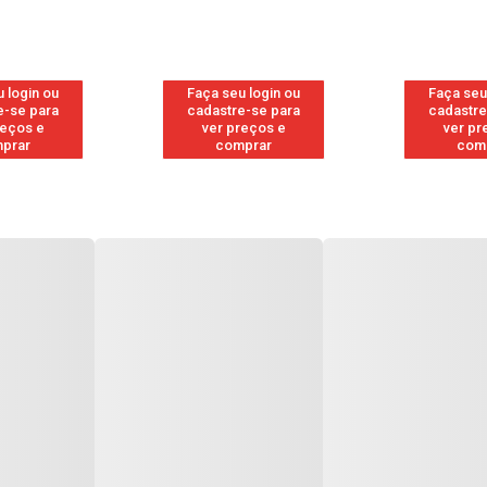
 login ou
Faça seu login ou
Faça seu
e-se para
cadastre-se para
cadastre
reços e
ver preços e
ver pr
prar
comprar
com