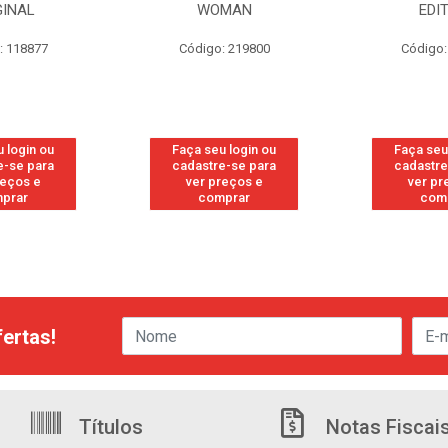
GINAL
WOMAN
EDI
: 118877
Código: 219800
Código:
 login ou
Faça seu login ou
Faça seu
e-se para
cadastre-se para
cadastre
reços e
ver preços e
ver pr
prar
comprar
com
ertas!
Títulos
Notas Fiscai