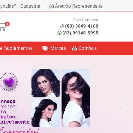
|
lybalas? - Cadastrar
Área do Representante
Fale Conosco
0
(83) 3049-4100
(83) 99148-5095
 e Suplementos
Marcas
Combos