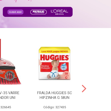
V-35 VARRE
FRALDA HUGGIES SC
H.BRASIL FC 
NDOR UNI
HIPZINHA G 58UN
 326645
Código: 327435
Código: