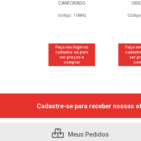
RESH
CANFORADO
ORI
go: 113
Código: 118842
Código
u login ou
Faça seu login ou
Faça seu
e-se para
cadastre-se para
cadastr
reços e
ver preços e
ver p
mprar
comprar
com
Cadastre-se para receber nossas of
Meus Pedidos