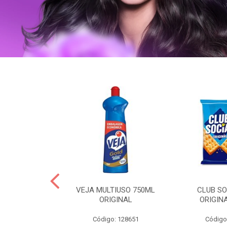
ERO 150ML
VEJA MULTIUSO 750ML
CLUB SO
HIALURONICO
ORIGINAL
ORIGIN
MEN
Código: 128651
Código
: 328153