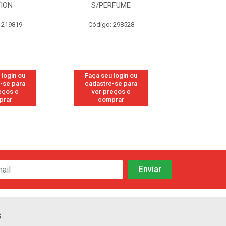
TION
S/PERFUME
FRE
 219819
Código: 298528
Código
 login ou
Faça seu login ou
Faça seu 
-se para
cadastre-se para
cadastre
eços e
ver preços e
ver pr
prar
comprar
comp
s