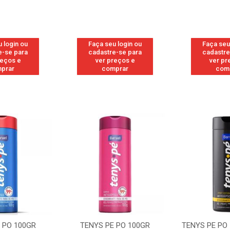
 login ou
Faça seu login ou
Faça seu
e-se para
cadastre-se para
cadastre
reços e
ver preços e
ver pr
prar
comprar
com
 PO 100GR
TENYS PE PO 100GR
TENYS PE PO