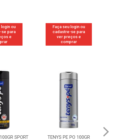
 login ou
Faça seu login ou
Faça seu 
-se para
cadastre-se para
cadastre
eços e
ver preços e
ver pr
prar
comprar
comp
 100GR SPORT
TENYS PE PO 100GR
TENYS PE PO 