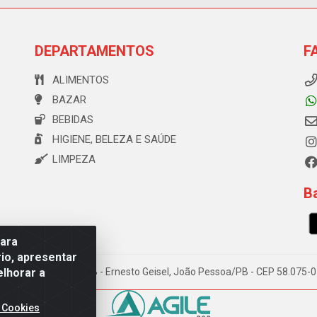
DEPARTAMENTOS
F
ALIMENTOS
BAZAR
BEBIDAS
HIGIENE, BELEZA E SAÚDE
LIMPEZA
Ba
para
io, apresentar
elhorar a
e Souza, 173 Galpão B - Ernesto Geisel, João Pessoa/PB - CEP 58.075
 Cookies